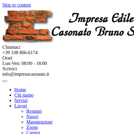
Skip to content
Chiamaci
+39 338 866-6174
Orari
Lun-Ven: 08:00 - 18:00
Scrivici
info@impresacasonato.it
Home
Chi siamo
Servizi
Lavori
Restauri
Nuovi
Manutenzioni
Zoom
Camini