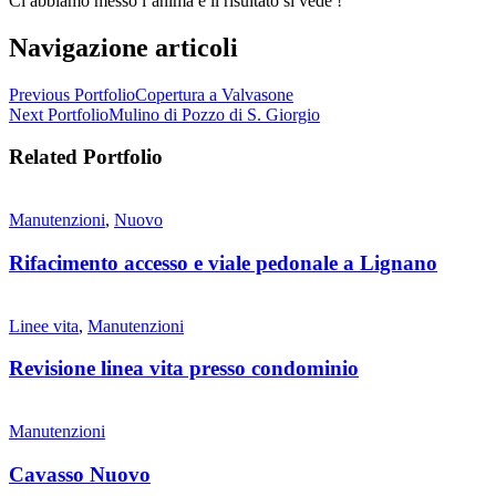
Ci abbiamo messo l’anima e il risultato si vede !
Navigazione articoli
Previous Portfolio
Copertura a Valvasone
Next Portfolio
Mulino di Pozzo di S. Giorgio
Related Portfolio
Manutenzioni
,
Nuovo
Rifacimento accesso e viale pedonale a Lignano
Linee vita
,
Manutenzioni
Revisione linea vita presso condominio
Manutenzioni
Cavasso Nuovo